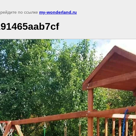
перейдите по ссылке
my-wonderland.ru
191465aab7cf